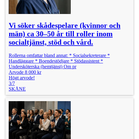
Vi söker skådespelare (kvinnor och
män) ca 30–50 år till roller inom
socialtjänst, stöd och vård.
Rollerna omfattar bland annat: * Socialsekreterare *
Handläggare * Boendestödjare * Stödassistent *
Undersköterska (hemtjänst) Om pr
Arvode 8 000 kr
Högt arvode!
3/7
SKÅNE