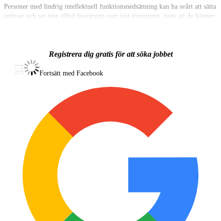
Personer med lindrig intellektuell funktionsnedsättning kan ha svårt att sätta
gränser och ser inte alltid övergrepp som just övergrepp, trots att de känner
att något är fel. De kan också ha svårt att prata om och uttrycka sig när och
om de blivit utnyttjade.
Filmen ska belysa utsattheten hos personer med IF och frågor om våld och
alkohol.
Registrera dig gratis för att söka jobbet
Inspelning: Helsingborg med omnejd, Skåne.
Fortsätt med Facebook
Inspelningsdatum: 6–7 oktober 2026 (preliminärt, datum kan komma att
ändras).
Arvode: 20 000 SEK mot faktura för 2 inspelningsdagar.
Ansökan ska innehålla:
- Aktuella bilder
- Kort presentation
- Obligatorisk selftape enligt instruktionerna nedan
Manuset finns här: https://we.tl/t-Qer3rJPQqMTwmOP9
Vi önskar att du spelar in följande scener för rollen som Lo:
* Scen 3
* Scen 7
Bifoga selftape i din ansökan!