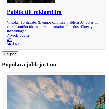
Publik till reklamfilm
Vi söker 10 statister (kvinnor och män) i åldern 30–50 år till
en reklamfilm för ett större internationellt industriföretag.
Inspelningen
Arvode 999 kr
4/8
SKÅNE
Fler jobb
Populära jobb just nu