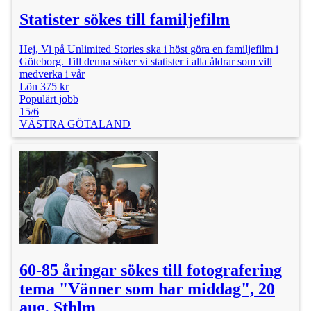
Statister sökes till familjefilm
Hej, Vi på Unlimited Stories ska i höst göra en familjefilm i
Göteborg. Till denna söker vi statister i alla åldrar som vill
medverka i vår
Lön 375 kr
Populärt jobb
15/6
VÄSTRA GÖTALAND
60-85 åringar sökes till fotografering
tema "Vänner som har middag", 20
aug, Sthlm