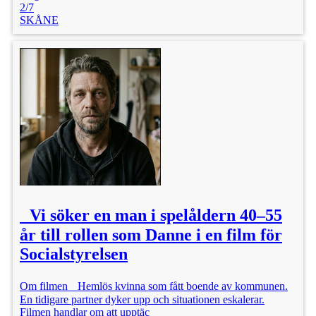
2/7
SKÅNE
Vi söker en man i spelåldern 40–55
år till rollen som Danne i en film för
Socialstyrelsen
Om filmen Hemlös kvinna som fått boende av kommunen.
En tidigare partner dyker upp och situationen eskalerar.
Filmen handlar om att upptäc