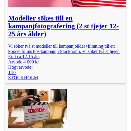
Modeller sökes till en
kampanjfotografering (2 st tjejer 12-
25 års ålder)
Vi söker två st modeller till kampanjbilder+filmning till ett
köpcentrums höstkampanj i Stockholm. Vi söker två st tjejer.
En i ca 12-15 års
Arvode 4 000 kr
Högt arvode!
14/7
STOCKHOLM