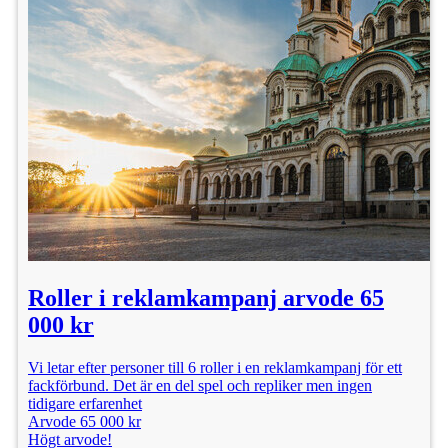
Roller i reklamkampanj arvode 65
000 kr
Vi letar efter personer till 6 roller i en reklamkampanj för ett
fackförbund. Det är en del spel och repliker men ingen
tidigare erfarenhet
Arvode 65 000 kr
Högt arvode!