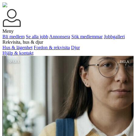
Meny
Bli medlem
Se alla jobb
Annonsera
Sök medlemmar
Jobbgalleri
Rekvisita, hus & djur
Hus & lägenhet
Fordon & rekvisita
Djur
Hjälp & kontakt
SPARA
DELA