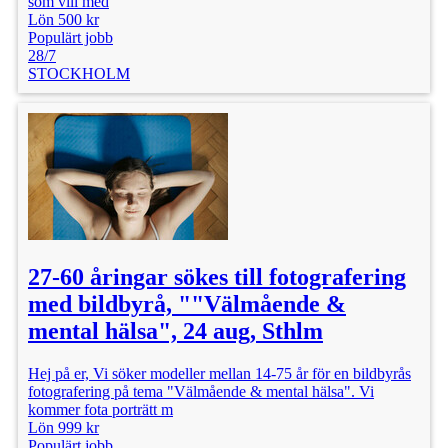
som vill med
Lön 500 kr
Populärt jobb
28/7
STOCKHOLM
27-60 åringar sökes till fotografering
med bildbyrå, ""Välmående &
mental hälsa", 24 aug, Sthlm
Hej på er, Vi söker modeller mellan 14-75 år för en bildbyrås
fotografering på tema "Välmående & mental hälsa". Vi
kommer fota porträtt m
Lön 999 kr
Populärt jobb