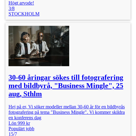
Högt arvode!
3/8
STOCKHOLM
30-60 åringar sökes till fotografering
med bildbyrå, "Business Mingle", 25
aug, Sthlm
Hej på er, Vi söker modeller mellan 30-60 år för en bildbyrås
fotografering på tema "Business Mingle". Vi kommer skildra
en konferens dag
Lön 999 kr
Populärt jobb
15/7