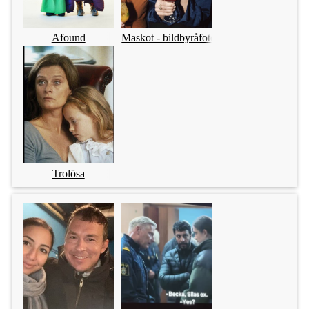
Afound
Maskot - bildbyråfotografering
Trolösa