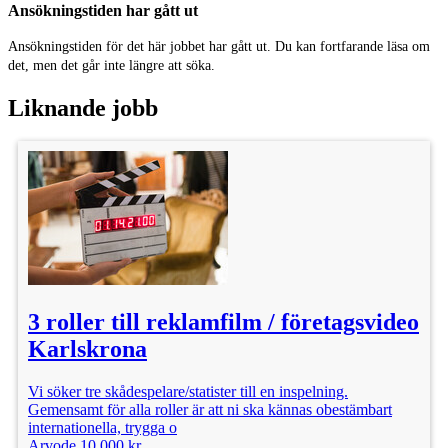
Ansökningstiden har gått ut
Arvodet är från 4.000-10.000 kr på faktura eller som lön.
Om du önskar arvodet som lön kommer sociala avgifter och löneskatt dras
Ansökningstiden för det här jobbet har gått ut. Du kan fortfarande läsa om
på det överenskomna arvodet.
det, men det går inte längre att söka.
Arvodet är inte förhandlingsbart.
Arvodet är beroende på storlek på rollen
Liknande jobb
Enklare repliker förekommer
Ingen tidigare erfarenhet krävs
Sök så berättar jag mer
3 roller till reklamfilm / företagsvideo
Plats: Västervik
Karlskrona
Kategori: Statister
Vi söker tre skådespelare/statister till en inspelning.
Ålder: 18 - 90 år
Gemensamt för alla roller är att ni ska kännas obestämbart
internationella, trygga o
Arvode 10 000 kr
Publicerad: 29/6