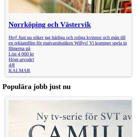
Norrköping och Västervik
Hej! Just nu söker jag härliga och roliga kvinnor och män till
en reklamfilm för matvarubutiken Willys! Vi kommer spela in
filmerna på
Lön 4 000 kr
Högt arvode!
4/8
KALMAR
Populära jobb just nu