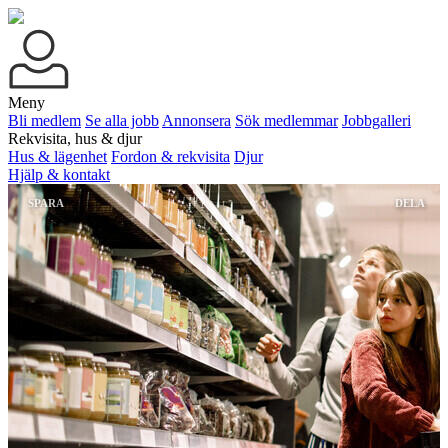
Meny
Bli medlem
Se alla jobb
Annonsera
Sök medlemmar
Jobbgalleri
Rekvisita, hus & djur
Hus & lägenhet
Fordon & rekvisita
Djur
Hjälp & kontakt
SPARA
DELA