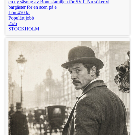
en ny säsong av Bonusfamiljen för SVT. Nu söker vi
bargäster för en scen på e
Lön 450 kr
Populärt jobb
25/6
STOCKHOLM