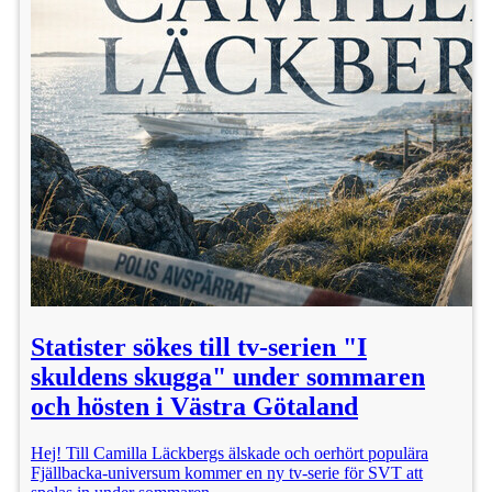
Statister sökes till tv-serien "I
skuldens skugga" under sommaren
och hösten i Västra Götaland
Hej! Till Camilla Läckbergs älskade och oerhört populära
Fjällbacka-universum kommer en ny tv-serie för SVT att