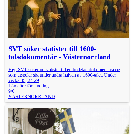
SVT söker statister till 1600-
talsdokumentär - Västernorrland
Hej! SVT söker nu statister till en tredelad dokumentärserie
som utspelar sig under andra halvan av 1600-talet. Under
vecka 35, 24-29
Lön efter förhandling
9/6
VÄSTERNORRLAND