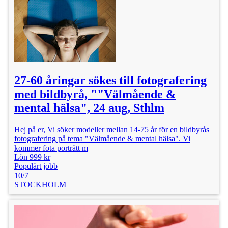
27-60 åringar sökes till fotografering
med bildbyrå, ""Välmående &
mental hälsa", 24 aug, Sthlm
Hej på er, Vi söker modeller mellan 14-75 år för en bildbyrås
fotografering på tema "Välmående & mental hälsa". Vi
kommer fota porträtt m
Lön 999 kr
Populärt jobb
10/7
STOCKHOLM