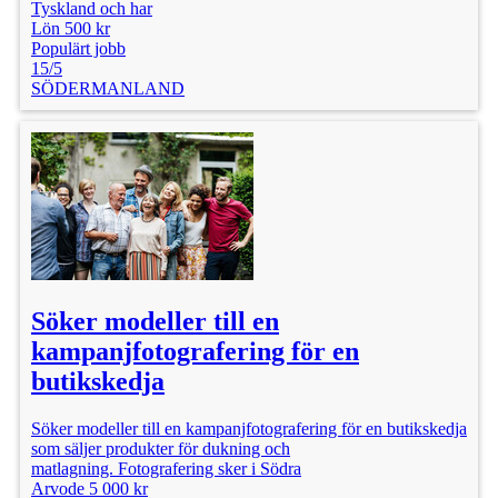
Tyskland och har
Lön 500 kr
Populärt jobb
15/5
SÖDERMANLAND
Söker modeller till en
kampanjfotografering för en
butikskedja
Söker modeller till en kampanjfotografering för en butikskedja
som säljer produkter för dukning och
matlagning. Fotografering sker i Södra
Arvode 5 000 kr