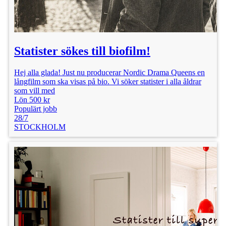
Statister sökes till biofilm!
Hej alla glada! Just nu producerar Nordic Drama Queens en
långfilm som ska visas på bio. Vi söker statister i alla åldrar
som vill med
Lön 500 kr
Populärt jobb
28/7
STOCKHOLM