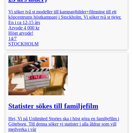
Vi söker två st modeller till kampanjbilder+filmning till ett
köpcentrums höstkampanj i Stockholm. Vi söker två st tjejer.
En i ca 12-15 års
Arvode 4 000 kr
Högt arvode!
14/7
STOCKHOLM
Statister sökes till familjefilm
Hej, Vi på Unlimited Stories ska i höst göra en familjefilm i
Göteborg. Till denna söker vi statister i alla åldrar som vill
medverka i vår