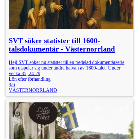
SVT söker statister till 1600-
talsdokumentär - Västernorrland
Hej! SVT söker nu statister till en tredelad dokumentärserie
som utspelar sig under andra halvan av 1600-talet. Under
vecka 35, 24-29
Lön efter förhandling
9/6
VÄSTERNORRLAND