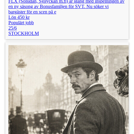
FLX (Solsidan, Sjölyckan m.fl) är igång med inspelningen av
en ny säsong av Bonusfamiljen för SVT. Nu söker vi
bargäster för en scen på e
Lön 450 kr
Populärt jobb
25/6
STOCKHOLM