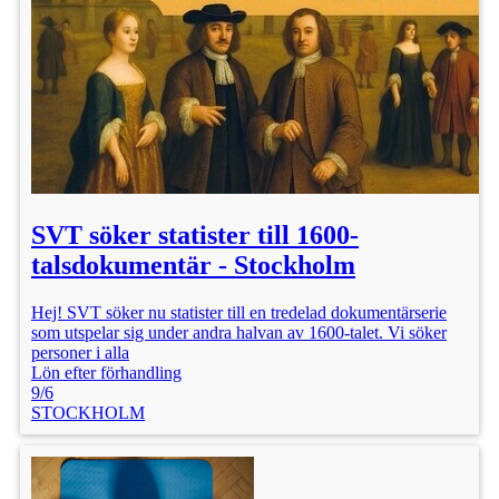
SVT söker statister till 1600-
talsdokumentär - Stockholm
Hej! SVT söker nu statister till en tredelad dokumentärserie
som utspelar sig under andra halvan av 1600-talet. Vi söker
personer i alla
Lön efter förhandling
9/6
STOCKHOLM