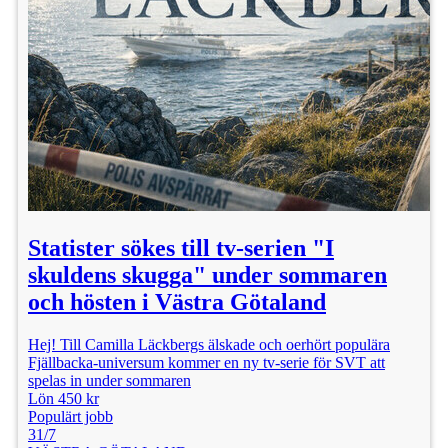
Statister sökes till tv-serien "I
skuldens skugga" under sommaren
och hösten i Västra Götaland
Hej! Till Camilla Läckbergs älskade och oerhört populära
Fjällbacka-universum kommer en ny tv-serie för SVT att
spelas in under sommaren
Lön 450 kr
Populärt jobb
31/7