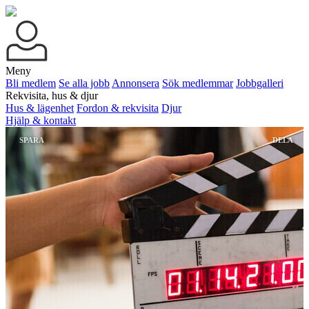
Meny
Bli medlem
Se alla jobb
Annonsera
Sök medlemmar
Jobbgalleri
Rekvisita, hus & djur
Hus & lägenhet
Fordon & rekvisita
Djur
Hjälp & kontakt
SPARA
DELA