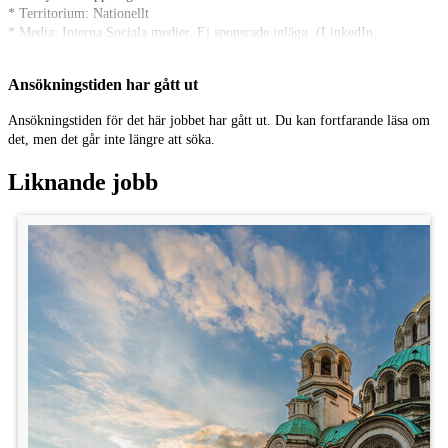
* Territorium: Nationellt
* Media: Interna Sociala medier, Ej sponsrade inlägg. (LinkedIn,
Instagram, Facebook, TikTok), nyhetsbrev samt hemsida.
* Arvode: 2 100 kr på faktura
Ansökningstiden har gått ut
Vi ser fram emot att höra från dig!
Ansökningstiden för det här jobbet har gått ut. Du kan fortfarande läsa om
det, men det går inte längre att söka.
Med vänlig hälsning,
Cara
Liknande jobb
Plats: Stockholm
Kategori: Statister
Ålder: 25 - 50 år
Publicerad: 23/2
Faktura: 2 100 kr