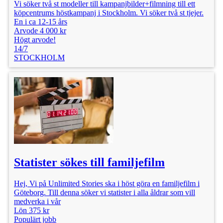
Vi söker två st modeller till kampanjbilder+filmning till ett
köpcentrums höstkampanj i Stockholm. Vi söker två st tjejer.
En i ca 12-15 års
Arvode 4 000 kr
Högt arvode!
14/7
STOCKHOLM
Statister sökes till familjefilm
Hej, Vi på Unlimited Stories ska i höst göra en familjefilm i
Göteborg. Till denna söker vi statister i alla åldrar som vill
medverka i vår
Lön 375 kr
Populärt jobb