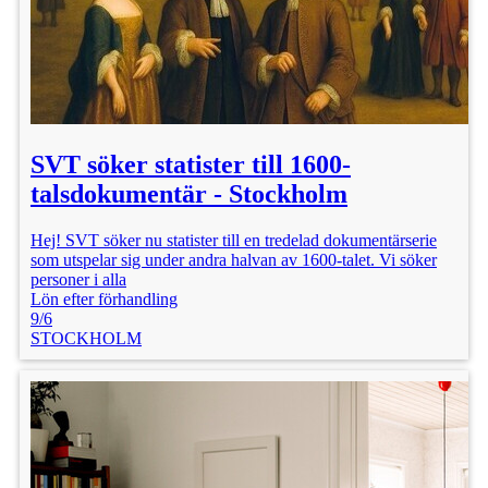
SVT söker statister till 1600-
talsdokumentär - Stockholm
Hej! SVT söker nu statister till en tredelad dokumentärserie
som utspelar sig under andra halvan av 1600-talet. Vi söker
personer i alla
Lön efter förhandling
9/6
STOCKHOLM