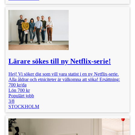
Lärare sökes till ny Netflix-serie!
Hej! Vi söker dig som vill vara statist i en ny Netflix-serie.
Alla åldrar och etniciteter är välkomna att söka! Ersättning:
700 kr/da
Lön 700 kr
Populärt jobb
3/8
STOCKHOLM