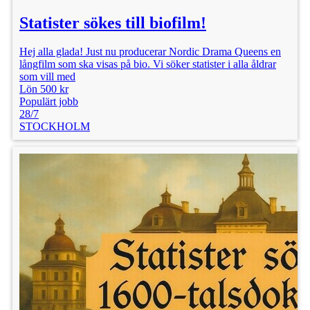
Statister sökes till biofilm!
Hej alla glada! Just nu producerar Nordic Drama Queens en
långfilm som ska visas på bio. Vi söker statister i alla åldrar
som vill med
Lön 500 kr
Populärt jobb
28/7
STOCKHOLM