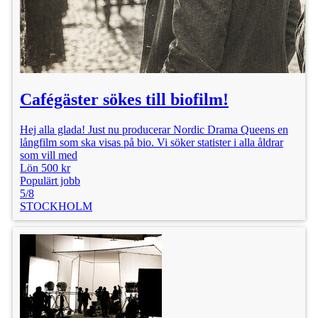
Cafégäster sökes till biofilm!
Hej alla glada! Just nu producerar Nordic Drama Queens en
långfilm som ska visas på bio. Vi söker statister i alla åldrar
som vill med
Lön 500 kr
Populärt jobb
5/8
STOCKHOLM