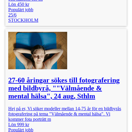
Lön 450 kr
Populärt jobb
25/6
STOCKHOLM
27-60 åringar sökes till fotografering
med bildbyrå, ""Välmående &
mental hälsa", 24 aug, Sthlm
Hej på er, Vi söker modeller mellan 14-75 år för en bildbyrås
fotografering på tema "Välmående & mental hälsa". Vi
kommer fota porträtt m
Lön 999 kr
Populärt jobb