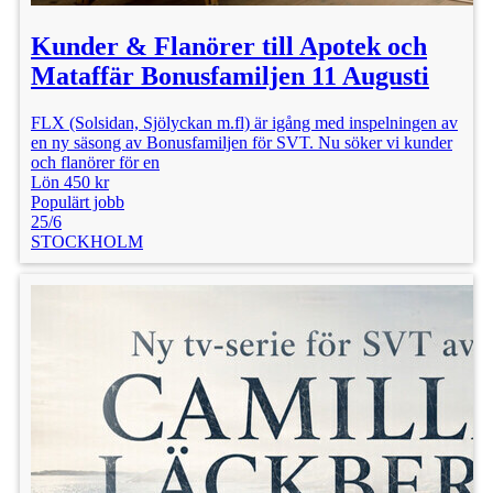
Kunder & Flanörer till Apotek och
Mataffär Bonusfamiljen 11 Augusti
FLX (Solsidan, Sjölyckan m.fl) är igång med inspelningen av
en ny säsong av Bonusfamiljen för SVT. Nu söker vi kunder
och flanörer för en
Lön 450 kr
Populärt jobb
25/6
STOCKHOLM