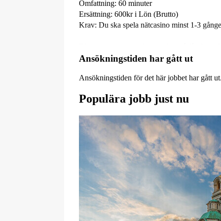
Omfattning: 60 minuter
Ersättning: 600kr i Lön (Brutto)
Krav: Du ska spela nätcasino minst 1-3 gång
Efter att vi mottagit din ansökan så får du ett 
Ansökningstiden har gått ut
Tack på förhand för din ansökan!
Ansökningstiden för det här jobbet har gått ut
Plats: Stockholm
Populära jobb just nu
Kategori: Övrigt
Ålder: 20 - 80 år
Publicerad: 1/2
Lön: 600 kr