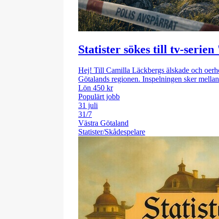
Statister sökes till tv-ser
Hej! Till Camilla Läckbergs älskade och oerh
Götalands regionen. Inspelningen sker mellan 
Lön 450 kr
Populärt jobb
31 juli
31/7
Västra Götaland
Statister/Skådespelare