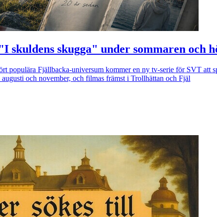
ien "I skuldens skugga" under sommaren och 
ört populära Fjällbacka-universum kommer en ny tv-serie för SVT att s
augusti och november, och filmas främst i Trollhättan och Fjäl