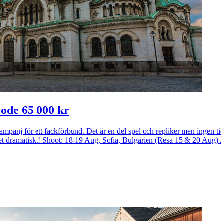
ode 65 000 kr
amkampanj för ett fackförbund. Det är en del spel och repliker men ingen t
dramatiskt! Shoot: 18-19 Aug, Sofia, Bulgarien (Resa 15 & 20 Aug)