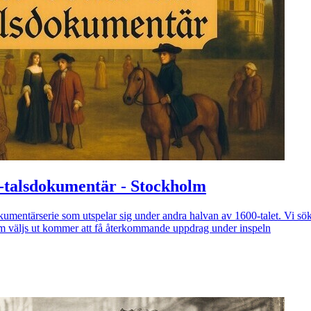
00-talsdokumentär - Stockholm
okumentärserie som utspelar sig under andra halvan av 1600-talet. Vi söke
m väljs ut kommer att få återkommande uppdrag under inspeln