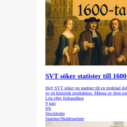
SVT söker statister till 16
Hej! SVT söker nu statister till en tredelad d
av en historisk produktion. Många av dem so
Lön efter förhandling
9 juni
9/6
Stockholm
Statister/Skådespelare