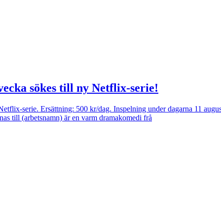
cka sökes till ny Netflix-serie!
 Netflix-serie. Ersättning: 500 kr/dag. Inspelning under dagarna 11 augus
nnas till (arbetsnamn) är en varm dramakomedi frå