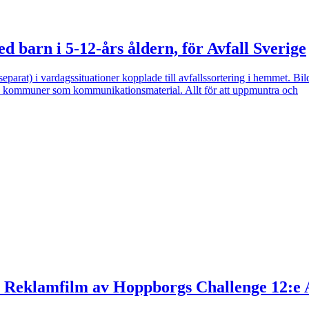
d barn i 5-12-års åldern, för Avfall Sverige
parat) i vardagssituationer kopplade till avfallssortering i hemmet. B
ges kommuner som kommunikationsmaterial. Allt för att uppmuntra och
av Reklamfilm av Hoppborgs Challenge 12:e 