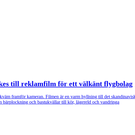
s till reklamfilm för ett välkänt flygbolag
väm framför kameran. Filmen är en varm hyllning till det skandinavis
bärplockning och bastukvällar till kör, lägereld och vandringa