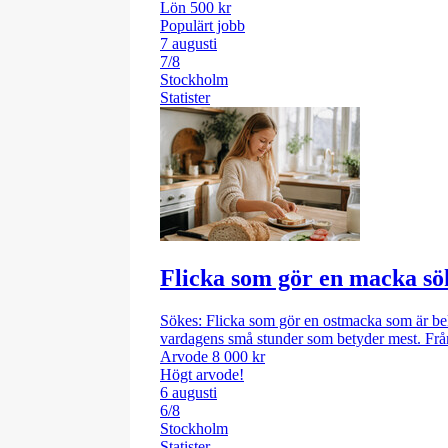
Lön 500 kr
Populärt jobb
7 augusti
7/8
Stockholm
Statister
Flicka som gör en macka söke
Sökes: Flicka som gör en ostmacka som är bek
vardagens små stunder som betyder mest. Från 
Arvode 8 000 kr
Högt arvode!
6 augusti
6/8
Stockholm
Statister