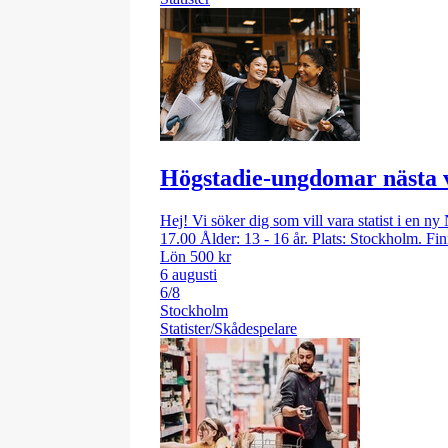
Högstadie-ungdomar nästa ve
Hej! Vi söker dig som vill vara statist i en ny
17.00 Ålder: 13 - 16 år. Plats: Stockholm. Fi
Lön 500 kr
6 augusti
6/8
Stockholm
Statister/Skådespelare