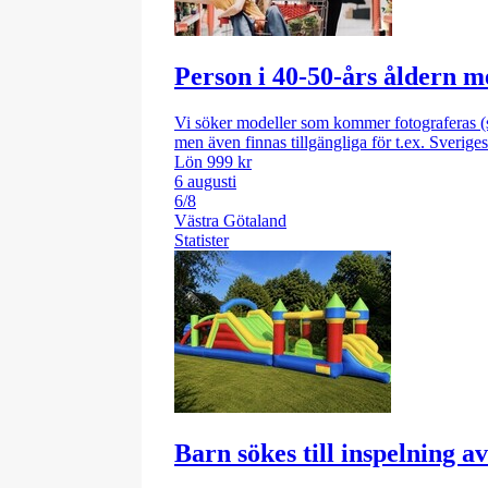
Person i 40-50-års åldern me
Vi söker modeller som kommer fotograferas (se
men även finnas tillgängliga för t.ex. Sveri
Lön 999 kr
6 augusti
6/8
Västra Götaland
Statister
Barn sökes till inspelning 