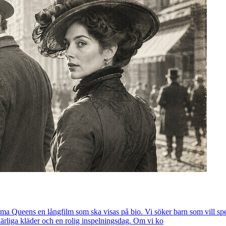
ma Queens en långfilm som ska visas på bio. Vi söker barn som vill spela
härliga kläder och en rolig inspelningsdag. Om vi ko