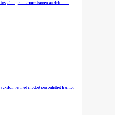
r inspelningen kommer barnen att delta i en
rycksfull tjej med mycket personlighet framför