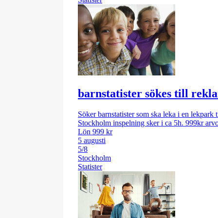
barnstatister sökes till rek
Söker barnstatister som ska leka i en lekpark t
Stockholm inspelning sker i ca 5h. 999kr arv
Lön 999 kr
5 augusti
5/8
Stockholm
Statister