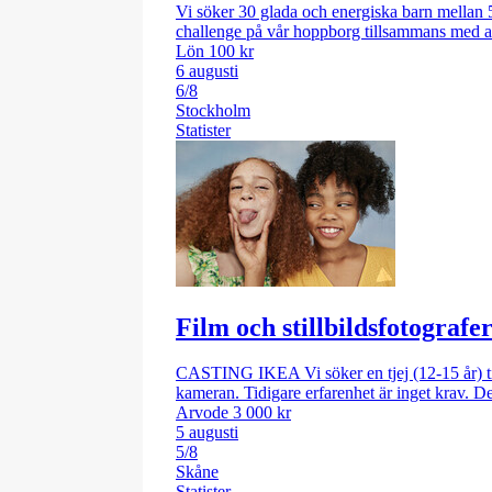
Vi söker 30 glada och energiska barn mellan 5
challenge på vår hoppborg tillsammans med and
Lön 100 kr
6 augusti
6/8
Stockholm
Statister
Film och stillbildsfotograf
CASTING IKEA Vi söker en tjej (12-15 år) till
kameran. Tidigare erfarenhet är inget krav. D
Arvode 3 000 kr
5 augusti
5/8
Skåne
Statister