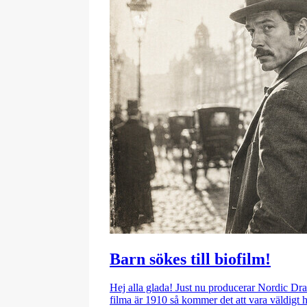
Barn sökes till biofilm!
Hej alla glada! Just nu producerar Nordic Dra
filma är 1910 så kommer det att vara väldigt 