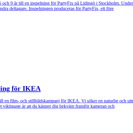
 och 9 år till en inspelning för PartyFix på Lidingö i Stockholm. Unde
ra deltagare. Inspelningen produceras för PartyFix, ett före
ering för IKEA
 en film- och stillbildskampanj för IKEA. Vi söker en naturlig och utt
et viktigaste är att du känner dig bekväm framför kameran och